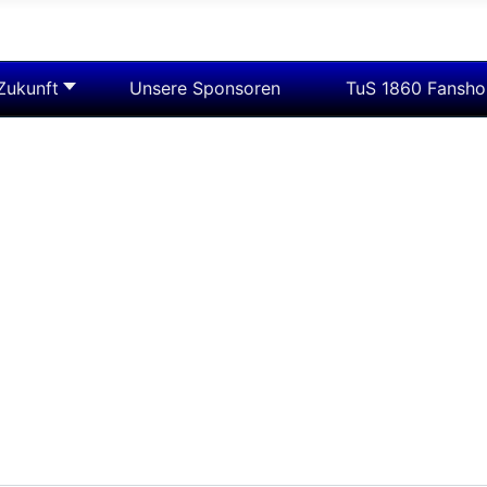
 Zukunft
Unsere Sponsoren
TuS 1860 Fansh